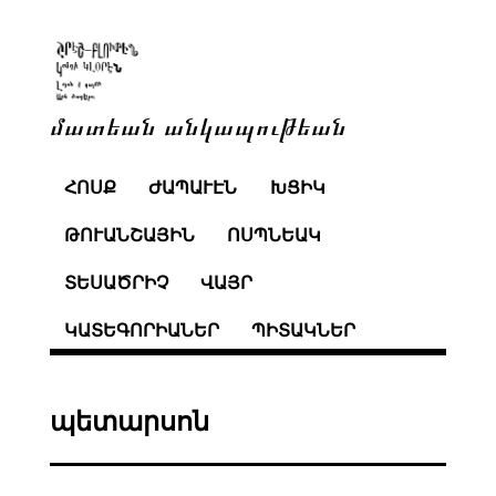
մատեան անկապութեան
ՀՈՍՔ
ԺԱՊԱՒԷՆ
ԽՑԻԿ
ԹՈՒԱՆՇԱՅԻՆ
ՈՍՊՆԵԱԿ
ՏԵՍԱԾՐԻՉ
ՎԱՅՐ
ԿԱՏԵԳՈՐԻԱՆԵՐ
ՊԻՏԱԿՆԵՐ
պետարսոն