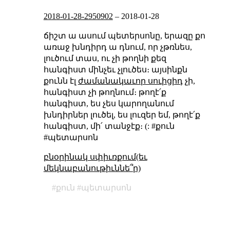
2018-01-28-2950902
–
2018-01-28
ճիշտ ա ասում պետերսոնը, երազը քո
առաջ խնդիրդ ա դնում, որ չթռնես,
լուծում տաս, ու չի թողնի քեզ
հանգիստ մինչեւ չլուծես։ այսինքն
քունն էլ
ժամանակաւոր սուիցիդ
չի,
հանգիստ չի թողնում։ թողէ՛ք
հանգիստ, ես չես կարողանում
խնդիրներ լուծել, ես լուզեր եմ, թողէ՛ք
հանգիստ, մի՛ տանջէք։ (: #քուն
#պետարսոն
բնօրինակ սփիւռքում(եւ
մեկնաբանութիւննե՞ր)
քուն
պետարսոն