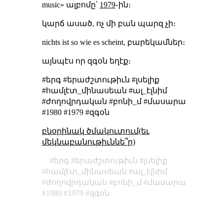
music» ալբոմը՝
1979
֊ին։
կարճ ասած, ոչ մի բան պարզ չի։
nichts ist so wie es scheint, բարեկամներ։
այնպէս որ զգօն եղէք։
#երգ #երաժշտութիւն #լսելիք
#համլէտ_մինասեան #ալ_էլնիմ
#ժողովրդական #բոնի_մ #մասարա
#1980 #1979 #զգօն
բնօրինակ ծմակուտում(եւ
մեկնաբանութիւննե՞ր)
երգ
երաժշտութիւն
լսելիք
համլէտ_մինասեան
ալ_էլնիմ
ժողովրդական
բոնի_մ
մասարա
1980
1979
զգօն