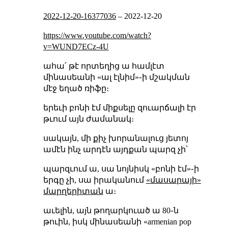
2022-12-20-16377036
–
2022-12-20
https://www.youtube.com/watch?
v=WUND7ECz-4U
ահա՛ թէ որտեղից ա համլէտ
մինասեանի «ալ էլնիմ»֊ի մշակման
մէջ եղած ռիֆը։
երեւի բոնի էմ միքսելը զուարճալի էր
թւում այն ժամանակ։
սակայն, մի քիչ խորանալուց յետոյ
ամէն ինչ արդէն այդքան պարզ չի՝
պարզւում ա, սա նոյնիսկ «բոնի էմ»֊ի
երգը չի, սա իրականում
«մասարայի»
մարղերիտան
ա։
աւելին, այն թողարկուած ա 80֊ն
թուին, իսկ մինասեանի «armenian pop