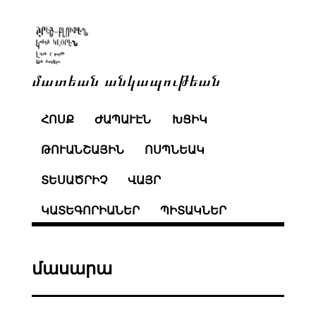
մատեան անկապութեան
ՀՈՍՔ
ԺԱՊԱՒԷՆ
ԽՑԻԿ
ԹՈՒԱՆՇԱՅԻՆ
ՈՍՊՆԵԱԿ
ՏԵՍԱԾՐԻՉ
ՎԱՅՐ
ԿԱՏԵԳՈՐԻԱՆԵՐ
ՊԻՏԱԿՆԵՐ
մասարա