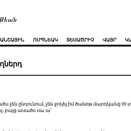
թեան
ՒԱՆՇԱՅԻՆ
ՈՍՊՆԵԱԿ
ՏԵՍԱԾՐԻՉ
ՎԱՅՐ
Կ
ղներդ
ծս չեն ընդունում, չեն ջոկել իմ ծանօթ մարդկանց 99 տո
լ։ բայց ասածս սա ա՝