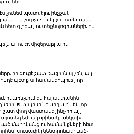
ում են։
ս չունեմ պատմելու ինչքան
աներով շուրջս։ ի վերջոյ, առնուազն,
 հետ գլոբալ, ու տեքնոլոգիաների, ու
ն ա, ու էդ միզերաբլ ա ու
ը, որ գուցէ շատ ռացիոնալ չեն, այլ
 ու դէ պէտք ա համակերպուել, որ
եմ, ու առնչւում եմ հայաստանին
ների 99 տոկոսը նեարդային են, որ
լի շատ փող վաստակել ինչ֊որ այլ
ս այստեղ եմ։ այլ օրինակ, անկախ
րուած մարդկանց ու համայնքների հետ
րաւորինս խուսափել կենտրոնացուած֊