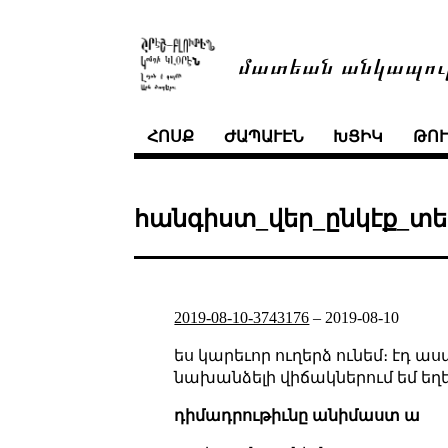
մատեան անկապու
ՀՈՍՔ
ԺԱՊԱՒԷՆ
ԽՑԻԿ
ԹՈ
հանգիստ_վեր_ընկէք_տե
2019-08-10-3743176
–
2019-08-10
ես կարեւոր ուղերձ ունեմ։ էդ ասա
նախանձելի վիճակներում եմ եղե
դիմադրութիւնը անիմաստ ա