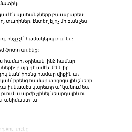
եմատիկ։
էս կամ էն պահանջները բաւարարես։
 տարիներ։ էնտեղ էլ ոչ մի բան չես
, ինչը չէ՝ համակերպւում ես։
 եմ ֆոտո ասենք։
րա համար։ օրինակ, ինձ համար
երի։ բայց դէ ամէն մէկն իր
րդիկ կան՝ իրենց համար վիքին ա։
 կան՝ իրենց համար փողոցային շների
ր դա իսկապէս կարեւոր ա՝ կպնում ես։
թւում ա արժի չլինել նեարդային ու
ւնն_անիմաստ_ա
րդ
ու_տէնց