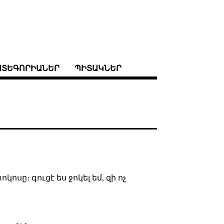
ԱՏԵԳՈՐԻԱՆԵՐ
ՊԻՏԱԿՆԵՐ
կոսը։ գուցէ ես ջոկել եմ, զի ոչ