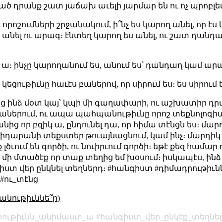
յած դրանք շատ յաճախ աւելի յարմար են ու ոչ պրոբլ
որոշումների շրջանակում, ի՞նչ ես կարող անել, որ 
նել ու արագ։ էնտեղ կարող ես անել, ու շատ դանդաղ,
։ ինչը կարողանում ես, անում ես՝ դանդաղ կամ արագ
կեցութիւնը հաւէս բաներով, որ սիրում ես։ ես սիրում
այց ինձ մօտ կայ՝ կպի մի գաղափարի, ու աշխատիր դ
աներում, ու ապա պահպանութիւնը որոշ տեքնոլոգիան
անից որ բզիկ ա, ընդունել դա, որ հիմա տէնցն ես։ մա
քիդարանի տեքստեր թուայնացնում, կամ ինչ։ մարդիկ
 լծւում են գործի, ու նուիրւում գործի։ եթէ քեզ համա
։ մի մտածէք որ տաք տեղից եմ խօսում։ իսկապէս, ինձ 
իստ վեր ընկնել տեղներդ։ #հանգիստ #դիմադրութի
#ու_տէնց
անութիւննե՞ր)
րութիւնն_անիմաստ_ա
հանգիստ_վեր_ընկէք_տեղնե