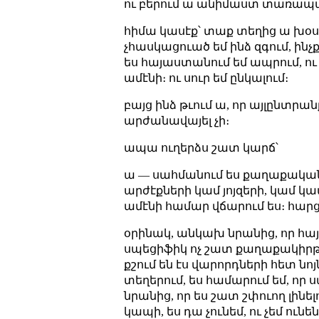
ու բերում ա անիմաստ տառապանք
հիմա կասէք՝ տաք տեղից ա խօսո
չհասկացուած եմ ինձ զգում, ինչ
ես հայաստանում եմ ապրում, ու 
ամէնի։ ու սուր եմ ընկալում։
բայց ինձ թւում ա, որ այլընտր
արժանավայել չի։
ապա ուղերձս շատ կարճ՝
ա — սահմանում ես քաղաքական որ
արժէքների կամ յոյզերի, կամ կ
ամէնի համար վճարում ես։ հարցն
օրինակ, անկախ նրանից, որ հայա
սպեցիֆիկ ոչ շատ քաղաքակիրթ վ
քշում են էս վարորդների հետ նո
տեղերում, ես համարում եմ, որ 
նրանից, որ ես շատ շփուող լին
կապի, ես դա չունեմ, ու չեմ ու