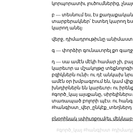
կորպորատիւ լուծումներից, չնա
բ — տեսնում ես, էս քաղաքական 
տարբերակներ՝ էստեղ կարող ես ա
կարող անել։
վերջ, դիմադրութիւնը անիմաստ ա
գ — փորձիր գունաւորել քո գաղջ 
դ — սա ամէն մէկի համար չի, բ
կարեւոր ա մշակոյթը տեքնոլոգի
բզիկներն ունի։ ու դէ անկախ նր
ամէն օր խմբագրում են, կամ վի
խնդիրներն են կարեւոր։ ու իրենք
#գործ_կայ այսքանը, սիրելիներս
տառապած բոլորի պէս։ ու հանգ
#հանգիստ_վեր_ընկէք_տեղներդ 
բնօրինակ սփիւռքում(եւ մեկնաբ
գործ_կայ
հանգիստ
դիմադ