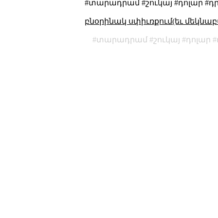
#տարադրամ #շուկայ #դոլար #դ
բնօրինակ սփիւռքում(եւ մեկնաբ
տարադրամ
շուկայ
դոլար