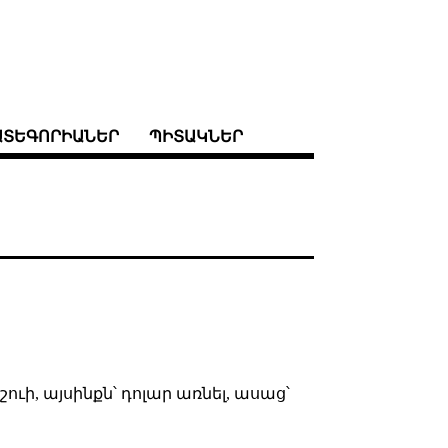
ԱՏԵԳՈՐԻԱՆԵՐ
ՊԻՏԱԿՆԵՐ
ւի, այսինքն՝ դոլար առնել, ասաց՝