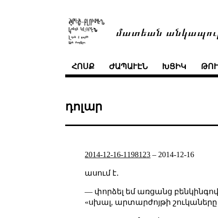
մատեան անկապու
ՀՈՍՔ
ԺԱՊԱՒԷՆ
ԽՑԻԿ
ԹՈ
դոլար
2014-12-16-1198123
–
2014-12-16
ասում է․
— փորձել եմ առցանց բենկինգով
«սխալ, արտարժոյթի շուկաները