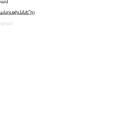
րամ
անութիւննե՞ր)
դրամ