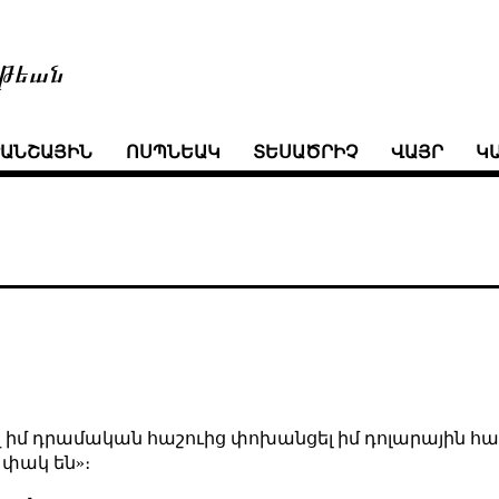
թեան
ՒԱՆՇԱՅԻՆ
ՈՍՊՆԵԱԿ
ՏԵՍԱԾՐԻՉ
ՎԱՅՐ
Կ
 իմ դրամական հաշուից փոխանցել իմ դոլարային հաշո
 փակ են»։