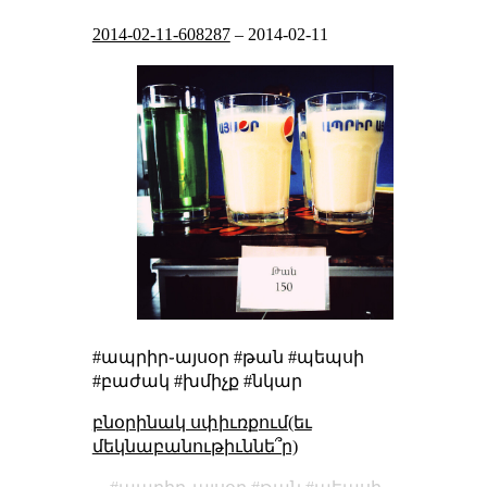
2014-02-11-608287
–
2014-02-11
#ապրիր֊այսօր #թան #պեպսի
#բաժակ #խմիչք #նկար
բնօրինակ սփիւռքում(եւ
մեկնաբանութիւննե՞ր)