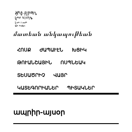
մատեան անկապութեան
ՀՈՍՔ
ԺԱՊԱՒԷՆ
ԽՑԻԿ
ԹՈՒԱՆՇԱՅԻՆ
ՈՍՊՆԵԱԿ
ՏԵՍԱԾՐԻՉ
ՎԱՅՐ
ԿԱՏԵԳՈՐԻԱՆԵՐ
ՊԻՏԱԿՆԵՐ
ապրիր֊այսօր