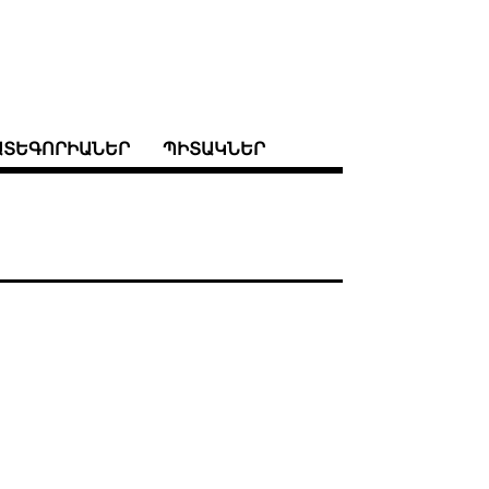
ԱՏԵԳՈՐԻԱՆԵՐ
ՊԻՏԱԿՆԵՐ