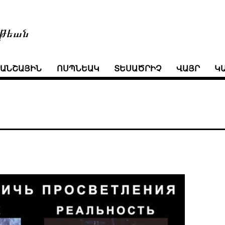
թեան
ՒԱՆՇԱՅԻՆ
ՈՍՊՆԵԱԿ
ՏԵՍԱԾՐԻՉ
ՎԱՅՐ
Կ