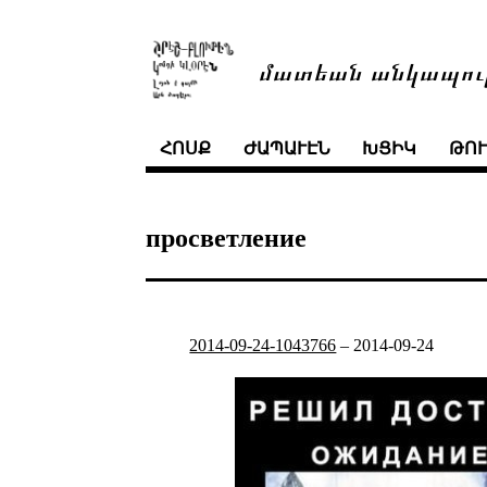
մատեան անկապու
ՀՈՍՔ
ԺԱՊԱՒԷՆ
ԽՑԻԿ
ԹՈ
просветление
2014-09-24-1043766
–
2014-09-24