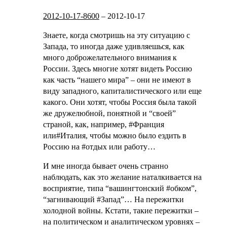
2012-10-17-8600
–
2012-10-17
Знаете, когда смотришь на эту ситуацию с
Запада, то иногда даже удивляешься, как
много доброжелательного внимания к
России. Здесь многие хотят видеть Россию
как часть “нашего мира” – они не имеют в
виду западного, капиталистического или еще
какого. Они хотят, чтобы Россия была такой
же дружелюбной, понятной и “своей”
страной, как, например, #Франция
или#Италия, чтобы можно было ездить в
Россию на #отдых или работу…
И мне иногда бывает очень странно
наблюдать, как это желание наталкивается на
восприятие, типа “вашингтонский #обком”,
“загнивающий #Запад”… На пережитки
холодной войны. Кстати, такие пережитки –
на политическом и аналитическом уровнях –