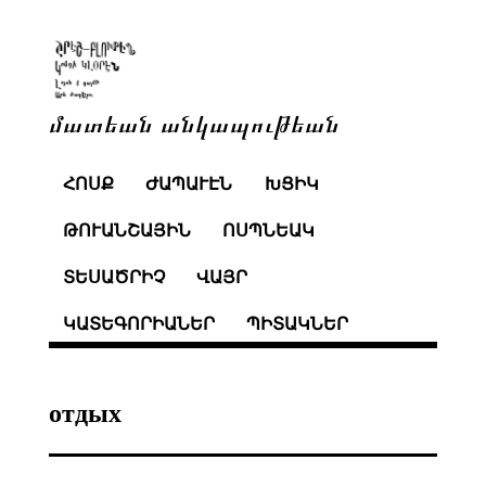
մատեան անկապութեան
ՀՈՍՔ
ԺԱՊԱՒԷՆ
ԽՑԻԿ
ԹՈՒԱՆՇԱՅԻՆ
ՈՍՊՆԵԱԿ
ՏԵՍԱԾՐԻՉ
ՎԱՅՐ
ԿԱՏԵԳՈՐԻԱՆԵՐ
ՊԻՏԱԿՆԵՐ
отдых