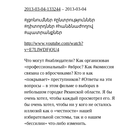
2013-03-04-133244
–
2013-03-04
#լցոնումներ #ընտրություններ
#դիտորդներ #հանձնաժողով
#պատրանքներ
http://www.youtube.com/watch?
v=E7LIWDFjOU4
Что могут #наблюдатели? Как организован
«профессиональный» #вброс? Как #комиссия
связана со вбросчиками? Кто и как
«покрывает» преступников? #Ответы на эти
вопросы – в этом фильме о выборах в
небольшом городке Рязанской области. Я бы
очень хотел, чтобы каждый просмотрел его. Я
бы очень хотел, чтобы ни у кого не осталось
иллюзий как о «честности» нашей
избирательной системы, так и о нашем
«бессилии» что-либо изменить.