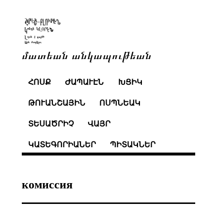
մատեան անկապութեան
ՀՈՍՔ
ԺԱՊԱՒԷՆ
ԽՑԻԿ
ԹՈՒԱՆՇԱՅԻՆ
ՈՍՊՆԵԱԿ
ՏԵՍԱԾՐԻՉ
ՎԱՅՐ
ԿԱՏԵԳՈՐԻԱՆԵՐ
ՊԻՏԱԿՆԵՐ
комиссия