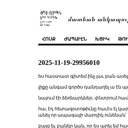
մատեան անկապու
ՀՈՍՔ
ԺԱՊԱՒԷՆ
ԽՑԻԿ
ԹՈ
2025-11-19-29956010
ես հաստատ գիտեմ ինչ լաւ բան ասել
լիքը անգամ գործս դանդաղել ա էն պ
նայում էի ձեռնարկներ, փնտրում հա
հա, էդ հետազօտոթիւնը հաւէս էլ կար
անել որ ապագայի մարդիկ ունենան՝ 
բայց եւ բաներ կան, որ ես արել եմ հ