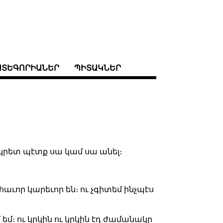
ԱՏԵԳՈՐԻԱՆԵՐ
ՊԻՏԱԿՆԵՐ
նկրետ պէտք սա կամ սա անել։
հաւոր կարեւոր են։ ու չգիտեմ ինչպէս
 եմ։ ու կրկին ու կրկին էդ ժամանակը