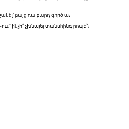
շակել՝ բայց դա բարդ գործ ա։
֊ում՝ ինչի՞ չխնայել տանսհինգ րոպէ՞։