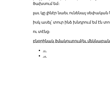
ծախսում եմ։
լաւ կը լինէր նաեւ ունենալ սեփական
իսկ ասել՝ տուր ինձ խնդրում եմ էն տ
ու տէնց։
բնօրինակ ծմակուտում(եւ մեկնաբանո
←
→