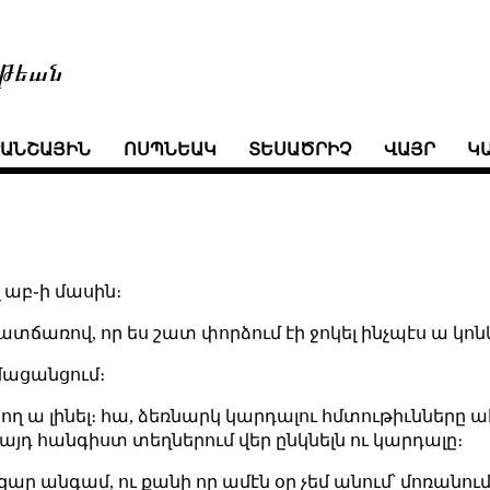
թեան
ՒԱՆՇԱՅԻՆ
ՈՍՊՆԵԱԿ
ՏԵՍԱԾՐԻՉ
ՎԱՅՐ
Կ
 աբ֊ի մասին։
ատճառով, որ ես շատ փորձում էի ջոկել ինչպէս ա կո
մացանցում։
ող ա լինել։ հա, ձեռնարկ կարդալու հմտութիւնները ա
այդ հանգիստ տեղներում վեր ընկնելն ու կարդալը։
ազար անգամ, ու քանի որ ամէն օր չեմ անում՝ մոռանում