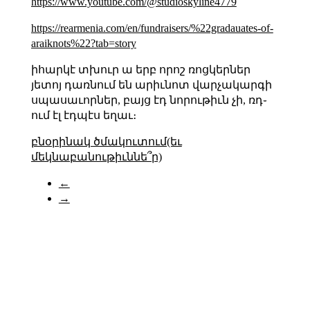
https://www.youtube.com/@studioskyline4779
https://rearmenia.com/en/fundraisers/%22gradauates-of-
araiknots%22?tab=story
իհարկէ տխուր ա երբ որոշ ռոցկերներ
յետոյ դառնում են արիւնոտ վարչակարգի
սպասաւորներ, բայց էդ նորութիւն չի, ռդ֊
ում էլ էդպէս եղաւ։
բնօրինակ ծմակուտում(եւ
մեկնաբանութիւննե՞ր)
←
→