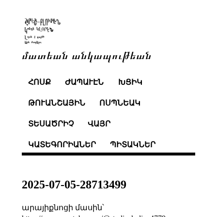
մատեան անկապութեան
ՀՈՍՔ
ԺԱՊԱՒԷՆ
ԽՑԻԿ
ԹՈՒԱՆՇԱՅԻՆ
ՈՍՊՆԵԱԿ
ՏԵՍԱԾՐԻՉ
ՎԱՅՐ
ԿԱՏԵԳՈՐԻԱՆԵՐ
ՊԻՏԱԿՆԵՐ
2025-07-05-28713499
արայիքնոցի մասին՝