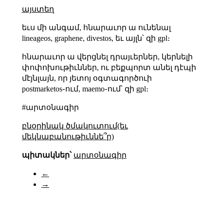
այստեղ
եւս մի անգամ, հնարաւոր ա ունենալ
lineageos, graphene, divestos, եւ այլն՝ զի gpl։
հնարաւոր ա վերցնել դրայւերներ, կերնելի
փոփոխութիւններ, ու բեքպորտ անել դէպի
մէյնլայն, որ յետոյ օգտագործուի
postmarketos֊ում, maemo֊ում՝ զի gpl։
#արտօնագիր
բնօրինակ ծմակուտում(եւ
մեկնաբանութիւննե՞ր)
պիտակներ՝
արտօնագիր
←
→