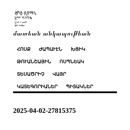
մատեան անկապութեան
ՀՈՍՔ
ԺԱՊԱՒԷՆ
ԽՑԻԿ
ԹՈՒԱՆՇԱՅԻՆ
ՈՍՊՆԵԱԿ
ՏԵՍԱԾՐԻՉ
ՎԱՅՐ
ԿԱՏԵԳՈՐԻԱՆԵՐ
ՊԻՏԱԿՆԵՐ
2025-04-02-27815375