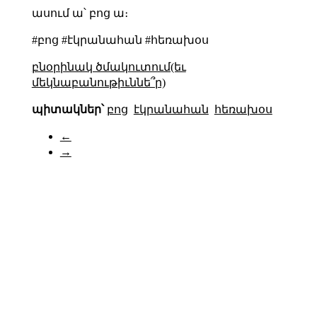
ասում ա՝ բոց ա։
#բոց #էկրանահան #հեռախօս
բնօրինակ ծմակուտում(եւ
մեկնաբանութիւննե՞ր)
պիտակներ՝
բոց
էկրանահան
հեռախօս
←
→