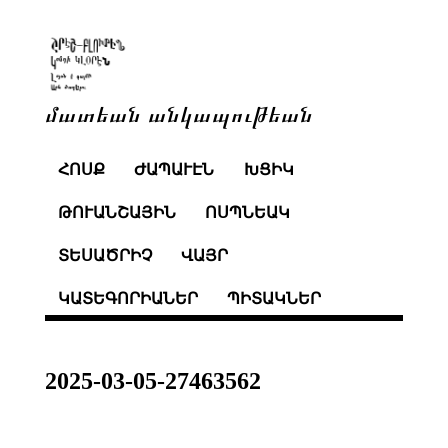
մատեան անկապութեան
ՀՈՍՔ
ԺԱՊԱՒԷՆ
ԽՑԻԿ
ԹՈՒԱՆՇԱՅԻՆ
ՈՍՊՆԵԱԿ
ՏԵՍԱԾՐԻՉ
ՎԱՅՐ
ԿԱՏԵԳՈՐԻԱՆԵՐ
ՊԻՏԱԿՆԵՐ
2025-03-05-27463562