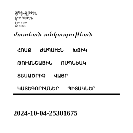
մատեան անկապութեան
ՀՈՍՔ
ԺԱՊԱՒԷՆ
ԽՑԻԿ
ԹՈՒԱՆՇԱՅԻՆ
ՈՍՊՆԵԱԿ
ՏԵՍԱԾՐԻՉ
ՎԱՅՐ
ԿԱՏԵԳՈՐԻԱՆԵՐ
ՊԻՏԱԿՆԵՐ
2024-10-04-25301675