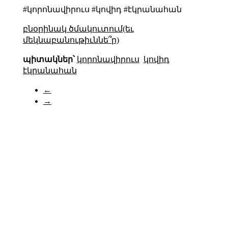
#կորոնավիրուս #կովիդ #էկրանահան
բնօրինակ ծմակուտում(եւ
մեկնաբանութիւննե՞ր)
պիտակներ՝
կորոնավիրուս
կովիդ
էկրանահան
←
→