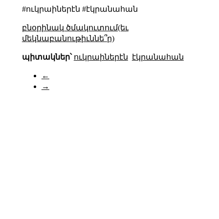
#ուկրաիներէն #էկրանահան
բնօրինակ ծմակուտում(եւ
մեկնաբանութիւննե՞ր)
պիտակներ՝
ուկրաիներէն
էկրանահան
←
→