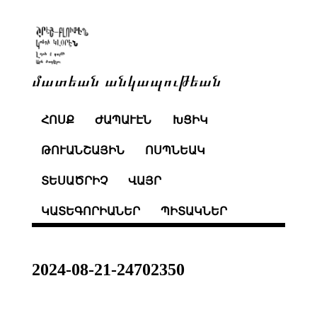
մատեան անկապութեան
ՀՈՍՔ
ԺԱՊԱՒԷՆ
ԽՑԻԿ
ԹՈՒԱՆՇԱՅԻՆ
ՈՍՊՆԵԱԿ
ՏԵՍԱԾՐԻՉ
ՎԱՅՐ
ԿԱՏԵԳՈՐԻԱՆԵՐ
ՊԻՏԱԿՆԵՐ
2024-08-21-24702350