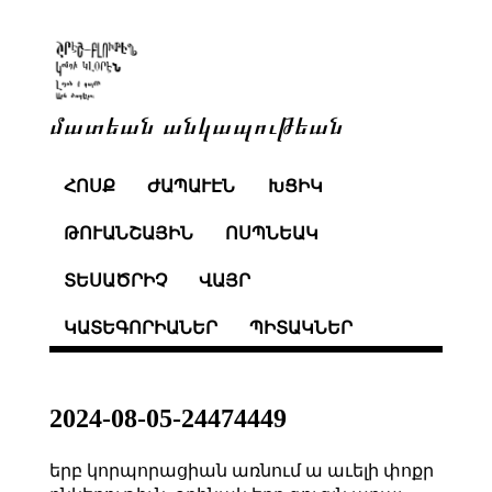
մատեան անկապութեան
ՀՈՍՔ
ԺԱՊԱՒԷՆ
ԽՑԻԿ
ԹՈՒԱՆՇԱՅԻՆ
ՈՍՊՆԵԱԿ
ՏԵՍԱԾՐԻՉ
ՎԱՅՐ
ԿԱՏԵԳՈՐԻԱՆԵՐ
ՊԻՏԱԿՆԵՐ
2024-08-05-24474449
երբ կորպորացիան առնում ա աւելի փոքր