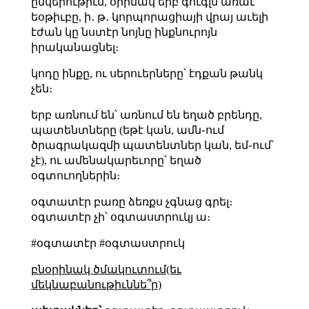
ընկերութիւն, օրինակ երբ գուգլն առաւ
եօթիւբը, ի․ թ․ կորպորացիայի վրայ աւելի
էժան կը նստէր նոյնը ինքնուրոյն
իրականացնել։
կոդը ինքը, ու սերուերները՝ էդքան թանկ
չեն։
երբ առնում են՝ առնում են եղած բրենդը,
պատենտները (եթէ կան, ամն֊ում
ծրագրակազմի պատենտներ կան, եմ֊ում՝
չէ), ու ամենակարեւորը՝ եղած
օգտուողներին։
օգտատէր բառը ձեռքս չգնաց գրել։
օգտատէր չի՝ օգտաստրուկյ ա։
#օգտատէր #օգտաստրուկ
բնօրինակ ծմակուտում(եւ
մեկնաբանութիւննե՞ր)