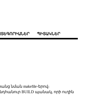
ԱՏԵԳՈՐԻԱՆԵՐ
ՊԻՏԱԿՆԵՐ
նց նման makefile֊երով։
ընդհանուր BUILD պանակ, որի ուղին