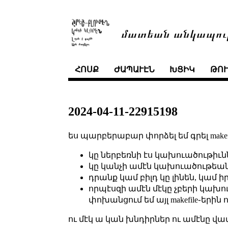
մատեան անկապու
ՀՈՍՔ
ԺԱՊԱՒԷՆ
ԽՑԻԿ
ԹՈ
2024-04-11-22915198
ես պարբերաբար փորձել եմ գրել makefi
կը ներբեռնի էս կախուածութիւն
կը կանչի ամէն կախուածութեան m
դրանք կամ բիլդ կը լինեն, կամ ի
որպէսզի ամէն մէկը չբերի կախո
փոխանցում եմ այլ makefile֊երին 
ու մէկ ա կան խնդիրներ ու ամէնը վա