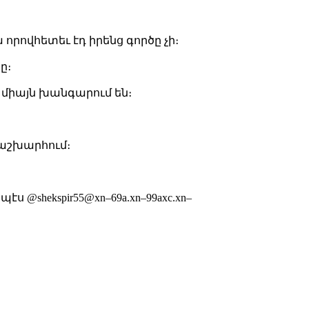
ա որովհետեւ էդ իրենց գործը չի։
ը։
ու միայն խանգարում են։
ի աշխարհում։
 @shekspir55@xn–69a.xn–99axc.xn–