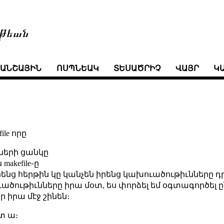
թեան
ՒԱՆՇԱՅԻՆ
ՈՍՊՆԵԱԿ
ՏԵՍԱԾՐԻՉ
ՎԱՅՐ
Կ
le որը
ների ցանկը
akefile֊ը
րենց հերթին կը կանչեն իրենց կախուածութիւնները դրա
ւածութիւնները իրա մօտ, ես փորձել եմ օգտագործել 
որ իրա մէջ շինեն։
տ ա։