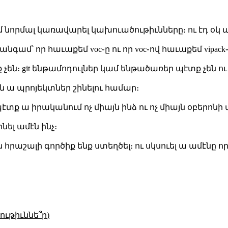
անում նորմալ կառավարել կախուածութիւնները։ ու էդ օկ 
 անգամ՝ որ հաւաքեմ voc֊ը ու որ voc֊ով հաւաքեմ vipack֊
էտք չեն։ git ենթամոդուլներ կամ ենթածառեր պէտք չեն 
ական ա պրոյեկտներ շինելու համար։
ւ պէտք ա իրականում ոչ միայն ինձ ու ոչ միայն օբերոն
ինել ամէն ինչ։
աշալի գործիք ենք ստեղծել։ ու սկսուել ա ամէնը որպէս
ւթիւննե՞ր)