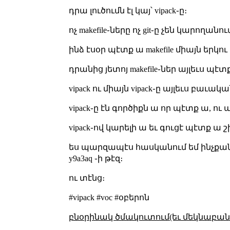
դրա լուծումն էլ կայ՝ vipack֊ը։
ոչ makefile֊ները ոչ git֊ը չեն կարող
ինձ էսօր պէտք ա makefile միայն երկու
դրանից յետոյ makefile֊ներ այլեւս պ
vipack ու միայն vipack֊ը այլեւս բաւ
vipack֊ը էն գործիքն ա որ պէտք ա, ո
vipack֊ով կարելի ա եւ գուցէ պէտք ա շ
ես պարզապէս հասկանում եմ ինչքան հր
y9a3aq ֊ի թէզ։
ու տէնց։
#vipack #voc #օբերոն
բնօրինակ ծմակուտում(եւ մեկնաբանո