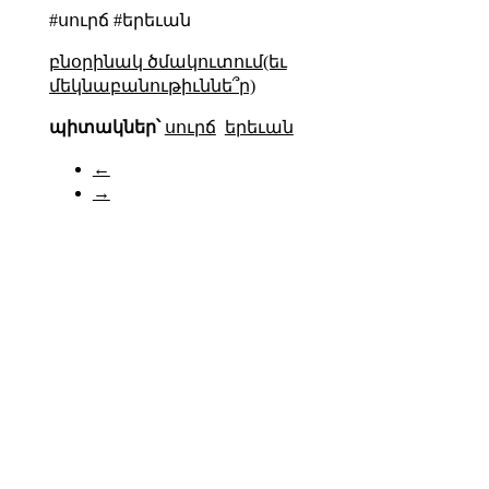
#սուրճ #երեւան
բնօրինակ ծմակուտում(եւ
մեկնաբանութիւննե՞ր)
պիտակներ՝
սուրճ
երեւան
←
→