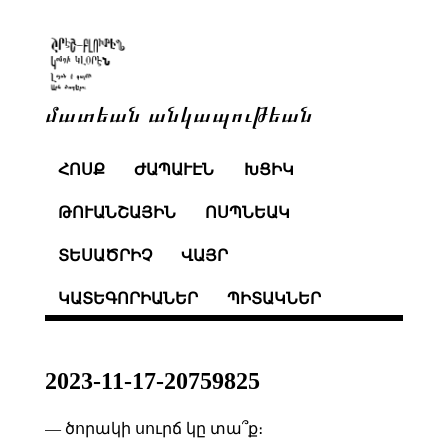
մատեան անկապութեան
ՀՈՍՔ
ԺԱՊԱՒԷՆ
ԽՑԻԿ
ԹՈՒԱՆՇԱՅԻՆ
ՈՍՊՆԵԱԿ
ՏԵՍԱԾՐԻՉ
ՎԱՅՐ
ԿԱՏԵԳՈՐԻԱՆԵՐ
ՊԻՏԱԿՆԵՐ
2023-11-17-20759825
— ծորակի սուրճ կը տա՞ք։