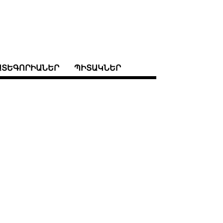
ԱՏԵԳՈՐԻԱՆԵՐ
ՊԻՏԱԿՆԵՐ