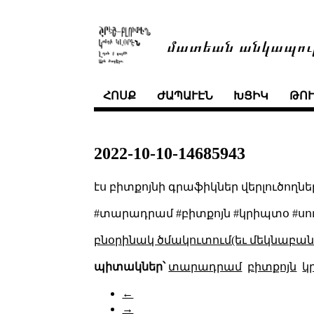
մատեան անկապու
ՀՈՍՔ
ԺԱՊԱՒԷՆ
ԽՑԻԿ
ԹՈ
2022-10-10-14685943
էս բիտքոյնի գրաֆիկներ վերլուծողներ
#տարադրամ #բիտքոյն #կրիպտօ #սո
բնօրինակ ծմակուտում(եւ մեկնաբանո
պիտակներ՝
տարադրամ
բիտքոյն
կ
←
→