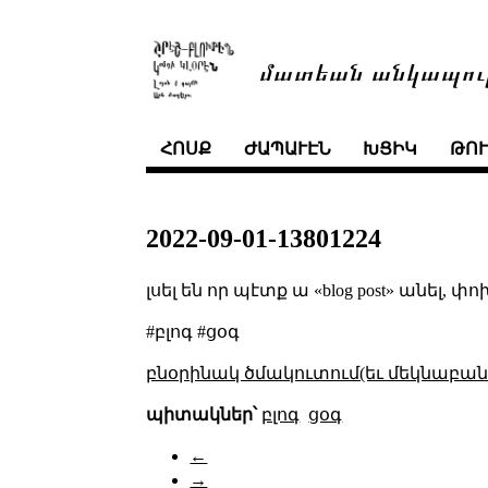
մատեան անկապու
ՀՈՍՔ
ԺԱՊԱՒԷՆ
ԽՑԻԿ
ԹՈ
2022-09-01-13801224
լսել են որ պէտք ա «blog post» անել, փ
#բլոգ #ցօգ
բնօրինակ ծմակուտում(եւ մեկնաբանո
պիտակներ՝
բլոգ
ցօգ
←
→