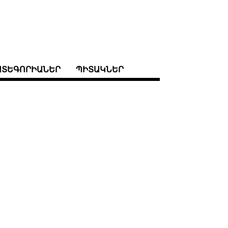
ԱՏԵԳՈՐԻԱՆԵՐ
ՊԻՏԱԿՆԵՐ