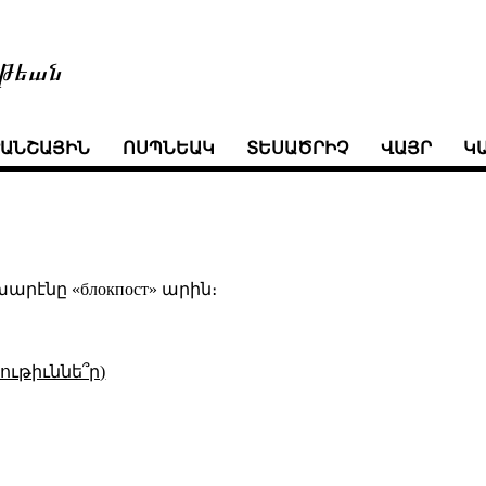
թեան
ՒԱՆՇԱՅԻՆ
ՈՍՊՆԵԱԿ
ՏԵՍԱԾՐԻՉ
ՎԱՅՐ
Կ
ոխարէնը «блокпост» արին։
ւթիւննե՞ր)