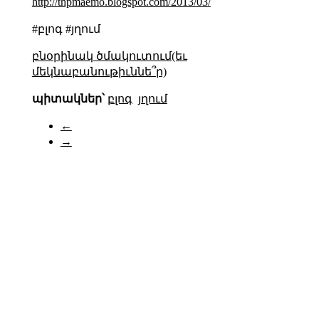
http://thpmaemo.blogspot.com/2013/03/
#բլոգ #յղում
բնօրինակ ծմակուտում(եւ
մեկնաբանութիւննե՞ր)
պիտակներ՝
բլոգ
յղում
←
→