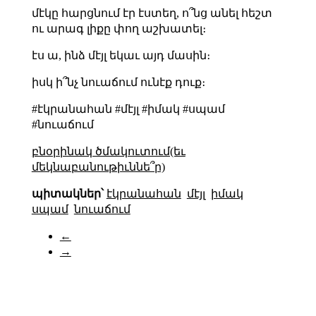
մէկը հարցնում էր էստեղ, ո՞նց անել հեշտ
ու արագ լիքը փող աշխատել։
էս ա, ինձ մէյլ եկաւ այդ մասին։
իսկ ի՞նչ նուաճում ունէք դուք։
#էկրանահան #մէյլ #իմակ #սպամ
#նուաճում
բնօրինակ ծմակուտում(եւ
մեկնաբանութիւննե՞ր)
պիտակներ՝
էկրանահան
մէյլ
իմակ
սպամ
նուաճում
←
→