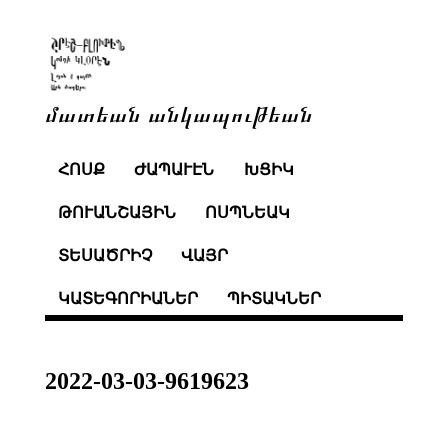
մատեան անկապութեան
ՀՈՍՔ
ԺԱՊԱՒԷՆ
ԽՑԻԿ
ԹՈՒԱՆՇԱՅԻՆ
ՈՍՊՆԵԱԿ
ՏԵՍԱԾՐԻՉ
ՎԱՅՐ
ԿԱՏԵԳՈՐԻԱՆԵՐ
ՊԻՏԱԿՆԵՐ
2022-03-03-9619623