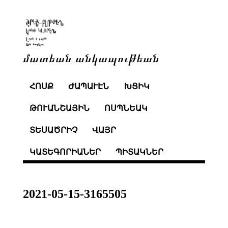
մատեան անկապութեան
ՀՈՍՔ
ԺԱՊԱՒԷՆ
ԽՑԻԿ
ԹՈՒԱՆՇԱՅԻՆ
ՈՍՊՆԵԱԿ
ՏԵՍԱԾՐԻՉ
ՎԱՅՐ
ԿԱՏԵԳՈՐԻԱՆԵՐ
ՊԻՏԱԿՆԵՐ
2021-05-15-3165505