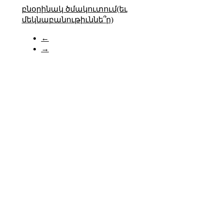
բնօրինակ ծմակուտում(եւ
մեկնաբանութիւննե՞ր)
←
→