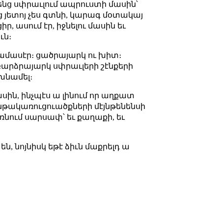
իրենց սփրաւլում ապրուստի մասին՝
 յետոյ չես գտնի, կարագ մօտակայ
ր, ասում էր, իջնելու մասին եւ
ւն։
ամասէր։ ցածրայարկ ու խիտ։
բարձրայարկ սփրաւլերի շէնքերի
խնամել։
սին, ինչպէս ա լինում որ աղքատ
ենթակառուցուածքների մէյնթենենսի
ռնում սարսափ՝ եւ քաղաքի, եւ
ն, նոյնիսկ եթէ ձիւն մաքրելդ ա