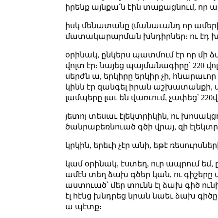
իրենք այնքա՛ն էին տաքացնում, որ ար
իսկ մենատանը (մանաւանդ որ ամերիկ
մատակարարման խնդիրներ։ ու էդ խն
օրինակ, ընկերս պատմում էր որ մի ձմ
վոլտ էր։ նայեց պայմանագիրը՝ 220 վո
սերժն ա, երկիրը երկիր չի, հնարաւոր
կինն էր զանգել իրան աշխատանքի, աս
լամպերը լաւ են վառւում, չափեց՝ 220վ
յետոյ տեսաւ էլեկտրիկին, ու խոսակց
ծանրաբեռնուած գծի վրայ, զի էլեկ
կրկին, երեւի չէր անի, եթէ ռեսուրսներ
կամ օրինակ, էստեղ, ուր ապրում եմ,
ամէն տեղ ձախ գծեր կան, ու գիշերը 
աստուած՝ մեր տունն էլ ձախ գիծ ու
էլ հէնց խնդրեց նրան նաեւ ձախ գիծ
ա պէտք։