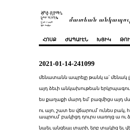
մատեան անկապու
ՀՈՍՔ
ԺԱՊԱՒԷՆ
ԽՑԻԿ
ԹՈ
2021-01-14-241099
մենատանն ապրելը թանկ ա՝ մենակ լ
այդ ձեւի անկախութեան երկրպագում
ես քաղաքի մարդ եմ՝ բազմիցս այդ մա
ու այո, շատ ես վճարում՝ ունես բակ,
ապրում՝ բակիցդ դուրս սառոյց ա ու ձ
նաեւ անցեալ տարի, երբ տակից եւ վե