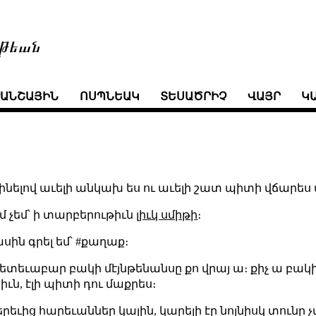
թեան
ՒԱՆՇԱՅԻՆ
ՈՍՊՆԵԱԿ
ՏԵՍԱԾՐԻՉ
ՎԱՅՐ
Կ
ինելով աւելի անկախ ես ու աւելի շատ պիտի վճարե
 չեմ՝ ի տարբերութիւն
լիւկ սմիթի
։
սին գրել եմ՝ #քաղաք։
 հետեւաբար բակի մէյնթենանսը քո վրայ ա։ քիչ ա բակի
իւն, էլի պիտի դու մաքրես։
րեւից հարեւաններ կային, կարելի էր նոյնիսկ տունը 