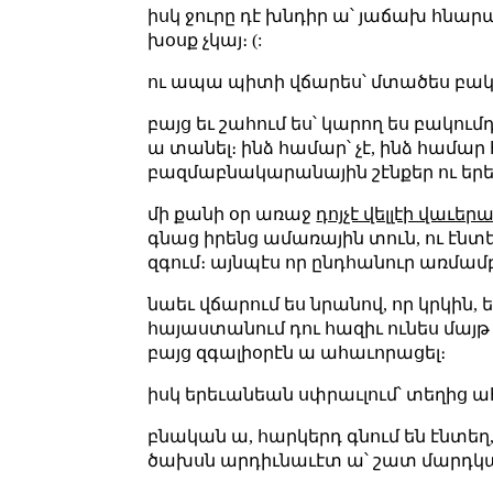
իսկ ջուրը դէ խնդիր ա՝ յաճախ հնարա
խօսք չկայ։ (:
ու ապա պիտի վճարես՝ մտածես բակի,
բայց եւ շահում ես՝ կարող ես բակու
ա տանել։ ինձ համար՝ չէ, ինձ համար
բազմաբնակարանային շէնքեր ու եր
մի քանի օր առաջ
դոյչէ վելլէի վաւե
գնաց իրենց ամառային տուն, ու էնտ
զգում։ այնպէս որ ընդհանուր առմամբ
նաեւ վճարում ես նրանով, որ կրկին, 
հայաստանում դու հազիւ ունես մայթ կե
բայց զգալիօրէն ա ահաւորացել։
իսկ երեւանեան սփրաւլում՝ տեղից ահ
բնական ա, հարկերդ գնում են էնտեղ,
ծախսն արդիւնաւէտ ա՝ շատ մարդկա