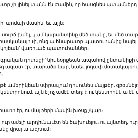
ւոր չի լինել տանն էն ժամին, որ հասցնես ատամներդ լ
 պոմպի մասին, եւ այլն։
մդ սուրճ խմել, կամ կարանտինը մեծ տանը, եւ մեծ տա
 հասկանալի չի, ոնց ա հնարաւոր պատուհանից նայել ո
եկոյեան՝ վառուած պատուհաններ։
րագրական
դիտեցի՝ նիւ եօրքեան ապահով ընտանիքի
եղ ազատ էր, տարածք կար, նաեւ լողափ մօտակայքում
,
եթէ ամերիկեան սփրաւլում դու ունես մայթեր, զբօսնել
նտրոնում, այն էլ ոչ ամէն տեղ։ (: ու կենտրոնն ա էն տ
աւոր էր, ու մայթերի մասին խօսք չկար։
 ուր աւելի արդիւնաւէտ են ծախուելու։ ու այնտեղ, ո
նց վրայ ա ազդում։