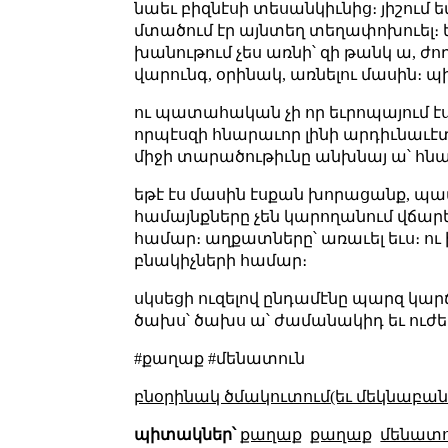
նաեւ բիզնէսի տեսանկիւնից։ յիշում 
մտածում էր այնտեղ տեղափոխուել։ 
խանութում չես առնի՝ զի թանկ ա, ժողո
վարունգ, օրինակ, առնելու մասին։ պ
ու պատահական չի որ եւրոպայում է
որպէսզի հնարաւոր լինի արդիւնաւէ
միջի տարածութիւնը անխնայ ա՝ հն
եթէ էս մասին էսքան խորացանք, պ
համայնքները չեն կարողանում վճարե
համար։ աղքատները՝ առաւել եւս։ ու
բնակիչների համար։
սկսեցի ուզելով ընդամէնը պարզ կարճ
ծախս՝ ծախս ա՝ ժամանակիդ եւ ուժերի
#քաղաք #մենատուն
բնօրինակ ծմակուտում(եւ մեկնաբանո
պիտակներ՝
քաղաք
քաղաք
մենատո