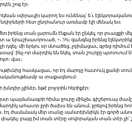
դէն շոգ էր։
եան սփրաւլի) կարող ես ունենալ՝ ե՛ւ էլեկտրականու
դիրների հետ ընդհանուր առմամբ էլի մենակ ես։
եռ իրենց տան լարումն էնքան էր ընկել, որ լուացքի մ
լտ ա երաշխաւորուած, +- 5%։ զանգեց իրենց էլեկտրիկի
 չի դզել։ մի երկու օր մտածեց, չդիմացաւ, գրեց դիմու
աց՝ ինչ֊որ մարդիկ են եկել, տան շուրջը պտտւում են
ոլտ։ վաւ։
ութիւնից հասկացաւ, որ էդ մարդը հատուկ քանի տուն 
տրականութեամբ ա տաքացնում։
ի խնդիր չլինէր, եթէ բոլորին հերիքէր։
 ըստ պայմանագրի հիմա ջուրը մինչեւ գիշերուայ ժամը 
մարդիկ ահաւոր ջրի ծախս են անում, ջրելով իրենց հո
նի։ էդ ժամանակ մեր տանը սանտեխնիկն էր գործ անու
ը փակել։ բայց իմ տան տէրը սովորական տան տէր չի՝ 