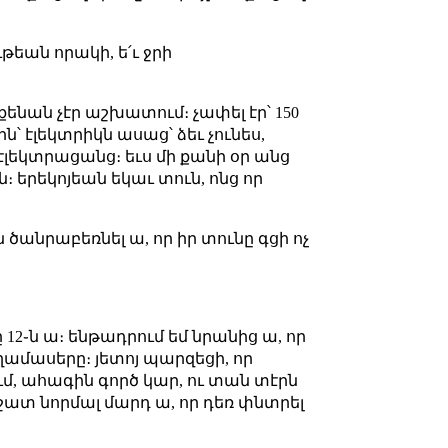
թեան որակի, ե՛ւ ջրի
եքենան չէր աշխատում։ չափել էր՝ 150
ն՝ էլեկտրիկն ասաց՝ ձեւ չունես,
մ էլեկտրացանց։ եւս մի քանի օր անց
։ երեկոյեան եկաւ տուն, ոնց որ
ծանրաբեռնել ա, որ իր տունը գցի ոչ
12֊ն ա։ ենթադրում եմ նրանից ա, որ
ղամասերը։ յետոյ պարզեցի, որ
մ, ահագին գործ կար, ու տան տէրն
շատ նորմալ մարդ ա, որ դեռ փնտրել