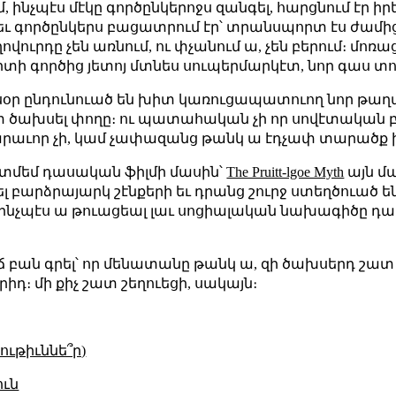
եմ, ինչպէս մէկը գործընկերոջս զանգել, հարցնում էր 
եւ գործընկերս բացատրում էր՝ տրանսպորտ էս ժամից
վուրդը չեն առնում, ու փչանում ա, չեն բերում։ մոռացի
իտի գործից յետոյ մտնես սուպերմարկէտ, նոր գաս տո
սօր ընդունուած են խիտ կառուցապատուող նոր թաղ
տ ծախսել փողը։ ու պատահական չի որ սովէտական 
արաւոր չի, կամ չափազանց թանկ ա էդչափ տարածք 
ատմեմ դասական ֆիլմի մասին՝
The Pruitt-lgoe Myth
այն մա
լ բարձրայարկ շէնքերի եւ դրանց շուրջ ստեղծուած 
 ինչպէս ա թուացեալ լաւ սոցիալական նախագիծը դա
 բան գրել՝ որ մենատանը թանկ ա, զի ծախսերդ շատ ե
դ։ մի քիչ շատ շեղուեցի, սակայն։
ւթիւննե՞ր)
ւն