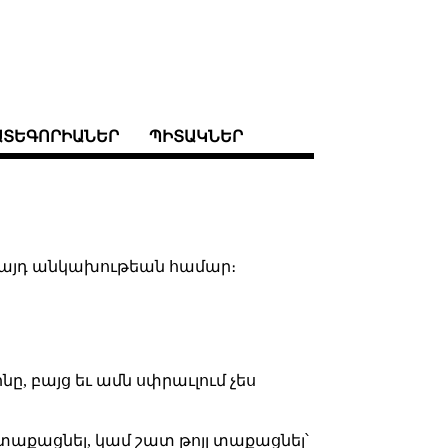
ԱՏԵԳՈՐԻԱՆԵՐ
ՊԻՏԱԿՆԵՐ
ս այդ անկախութեան համար։
նը, բայց եւ ամն սփրաւլում չես
չտաքացնել, կամ շատ թոյլ տաքացնել՝