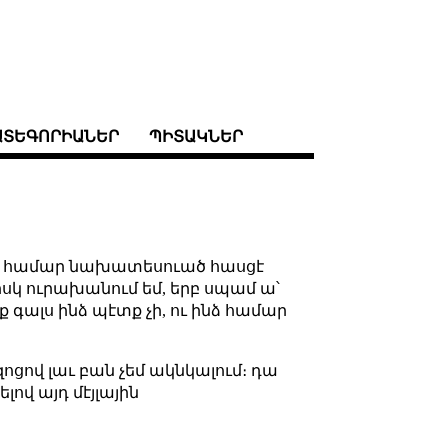
ԱՏԵԳՈՐԻԱՆԵՐ
ՊԻՏԱԿՆԵՐ
ների համար նախատեսուած հասցէ
նիսկ ուրախանում եմ, երբ սպամ ա՝
 գալս ինձ պէտք չի, ու ինձ համար
զոցով լաւ բան չեմ ակնկալում։ դա
լով այդ մէյլային