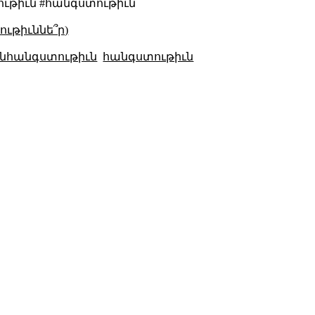
ութիւն #հանգստութիւն
ւթիւննե՞ր)
նհանգստութիւն
հանգստութիւն