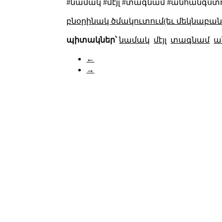
#նամակ #մէյլ #տագնամ #անհանգստ
բնօրինակ ծմակուտում(եւ մեկնաբանո
պիտակներ՝
նամակ
մէյլ
տագնամ
ա
←
→