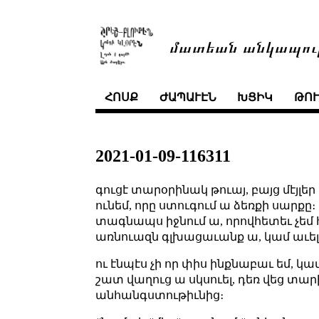
մատեան անկապու
ՀՈՍՔ
ԺԱՊԱՒԷՆ
ԽՑԻԿ
ԹՈ
2021-01-09-116311
գուցէ տարօրինակ թուայ, բայց մէյլե
ունեմ, որը ստուգում ա ձեռքի սարքը։
տագնապս իջնում ա, որովհետեւ չեմ հ
առնուազն գլխացաւանք ա, կամ աւել
ու էնպէս չի որ փիս ինքնաբաւ եմ, կա
շատ վաղուց ա սկսուել, դեռ վեց տարի
անհանգստութիւնից։