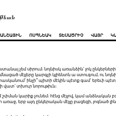
թեան
ՒԱՆՇԱՅԻՆ
ՈՍՊՆԵԱԿ
ՏԵՍԱԾՐԻՉ
ՎԱՅՐ
Կ
ր ստանալ չեմ սիրում։ նոյնիսկ առանձին՝ լոկ ընկեր
 մնացած մէյլերը կարգչի կլիենտն ա ստուգում, ու նոյ
ասկանում՝ ինչի՞ պիտի մէկին պէտք գամ՝ երեւի պէտք
ի վատ՝ տխուր նորութիւն։
մ շփման կարիք չունեմ։ հէնց մէյլով, կամ անձնական բ
 առաջ, երբ այդ ընկերական մէյլը բացեցի, յոգնած լինե