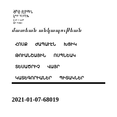
մատեան անկապութեան
ՀՈՍՔ
ԺԱՊԱՒԷՆ
ԽՑԻԿ
ԹՈՒԱՆՇԱՅԻՆ
ՈՍՊՆԵԱԿ
ՏԵՍԱԾՐԻՉ
ՎԱՅՐ
ԿԱՏԵԳՈՐԻԱՆԵՐ
ՊԻՏԱԿՆԵՐ
2021-01-07-68019