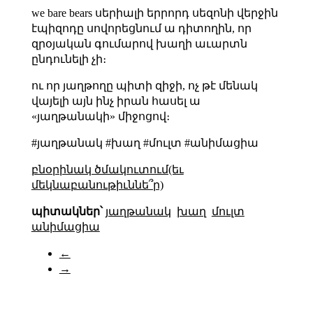
we bare bears սերիալի երրորդ սեզոնի վերջին
էպիզոդը սովորեցնում ա դիտողին, որ
զրօյական գումարով խաղի աւարտն
ընդունելի չի։
ու որ յաղթողը պիտի զիջի, ոչ թէ մենակ
վայելի այն ինչ իրան հասել ա
«յաղթանակի» միջոցով։
#յաղթանակ #խաղ #մուլտ #անիմացիա
բնօրինակ ծմակուտում(եւ
մեկնաբանութիւննե՞ր)
պիտակներ՝
յաղթանակ
խաղ
մուլտ
անիմացիա
←
→