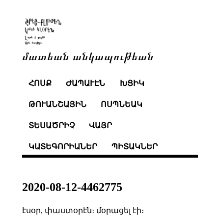
մատեան անկապութեան
ՀՈՍՔ
ԺԱՊԱՒԷՆ
ԽՑԻԿ
ԹՈՒԱՆՇԱՅԻՆ
ՈՍՊՆԵԱԿ
ՏԵՍԱԾՐԻՉ
ՎԱՅՐ
ԿԱՏԵԳՈՐԻԱՆԵՐ
ՊԻՏԱԿՆԵՐ
2020-08-12-4462775
էսօր, փաստօրէն։ մօրացել էի։