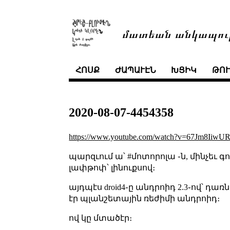
մատեան անկապու
ՀՈՍՔ
ԺԱՊԱՒԷՆ
ԽՑԻԿ
ԹՈ
2020-08-07-4454358
https://www.youtube.com/watch?v=67Jm8IiwU
պարզւում ա՝ #մոտորոլա ֊ն, մինչեւ գո
լափթոփ՝ լինուքսով։
այդպէս droid4֊ը անդրոիդ 2.3֊ով՝ դառ
էր պլանշետային ռեժիմի անդրոիդ։
ով կը մտածէր։