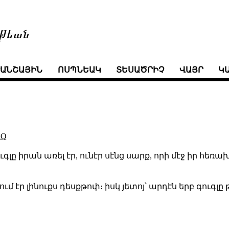
թեան
ՒԱՆՇԱՅԻՆ
ՈՍՊՆԵԱԿ
ՏԵՍԱԾՐԻՉ
ՎԱՅՐ
Կ
RQ
ւգլը իրան առել էր, ունէր սէնց սարք, որի մէջ իր հեռա
նում էր լինուքս դեսքթոփ։ իսկ յետոյ՝ արդէն երբ գուգ