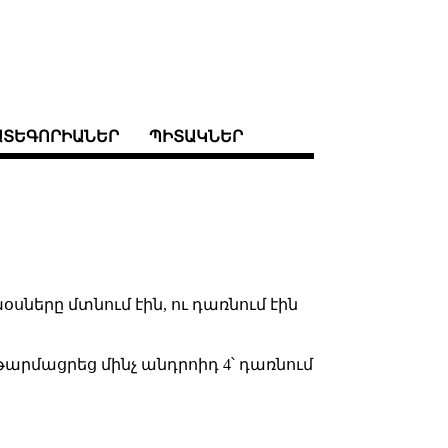
ԱՏԵԳՈՐԻԱՆԵՐ
ՊԻՏԱԿՆԵՐ
խօսները մտնում էին, ու դառնում էին
լը թարմացրեց մինչ անդրոիդ 4՝ դառնում