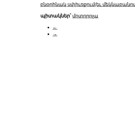
բնօրինակ սփիւռքում(եւ մեկնաբանու
պիտակներ՝
մոտորոլա
←
→