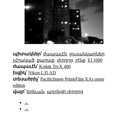
պիտակներ՝
ժապաւէն
լուսանկարներ
չմշակած
քաղաք
փողոց
շէնք
EI 1000
ժապաւէն՝
Kodak Tri-X 400
խցիկ՝
Nikon L35 AD
տեսածրիչ՝
PacificImage PrimeFilm XAs super
edition
վայր՝
երեւան
ադոնցի փողոց
←
→