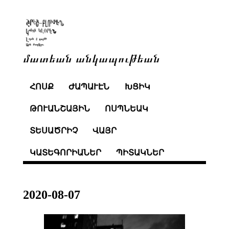
մատեան անկապութեան
ՀՈՍՔ
ԺԱՊԱՒԷՆ
ԽՑԻԿ
ԹՈՒԱՆՇԱՅԻՆ
ՈՍՊՆԵԱԿ
ՏԵՍԱԾՐԻՉ
ՎԱՅՐ
ԿԱՏԵԳՈՐԻԱՆԵՐ
ՊԻՏԱԿՆԵՐ
2020-08-07