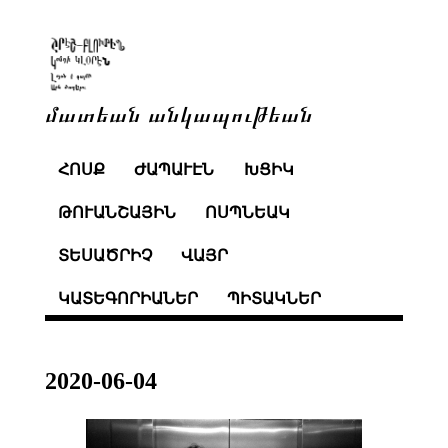
մատեան անկապութեան
ՀՈՍՔ
ԺԱՊԱՒԷՆ
ԽՑԻԿ
ԹՈՒԱՆՇԱՅԻՆ
ՈՍՊՆԵԱԿ
ՏԵՍԱԾՐԻՉ
ՎԱՅՐ
ԿԱՏԵԳՈՐԻԱՆԵՐ
ՊԻՏԱԿՆԵՐ
2020-06-04