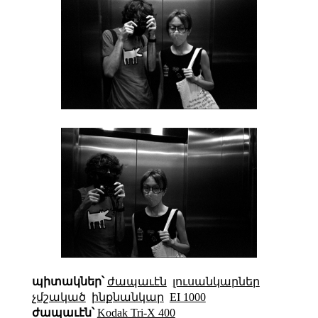
պիտակներ՝
ժապաւէն
լուսանկարներ
չմշակած
ինքնանկար
EI 1000
ժապաւէն՝
Kodak Tri-X 400