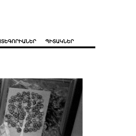
ԱՏԵԳՈՐԻԱՆԵՐ
ՊԻՏԱԿՆԵՐ