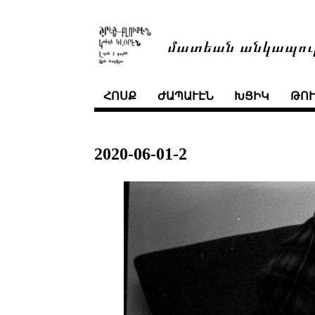
մատեան անկապու
ՀՈՍՔ
ԺԱՊԱՒԷՆ
ԽՑԻԿ
ԹՈ
2020-06-01-2