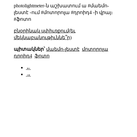
photolightmeter֊ն աշխատում ա #մաեմո-
լեստէ ֊ում #մոտորոլա #դրոիդ4 ֊ի վրայ։
#ֆոտո
բնօրինակ սփիւռքում(եւ
մեկնաբանութիւննե՞ր)
պիտակներ՝
մաեմո-լեստէ
մոտորոլա
դրոիդ4
ֆոտո
←
→