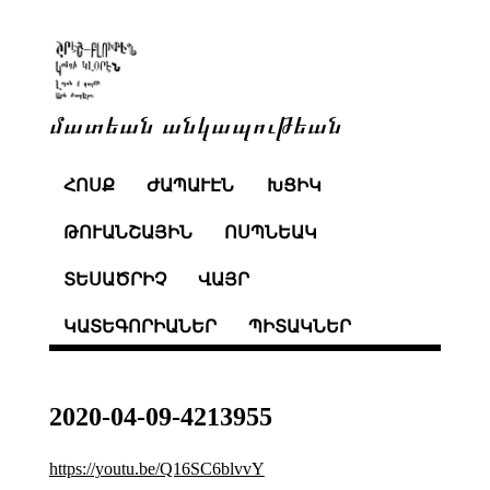
մատեան անկապութեան
ՀՈՍՔ
ԺԱՊԱՒԷՆ
ԽՑԻԿ
ԹՈՒԱՆՇԱՅԻՆ
ՈՍՊՆԵԱԿ
ՏԵՍԱԾՐԻՉ
ՎԱՅՐ
ԿԱՏԵԳՈՐԻԱՆԵՐ
ՊԻՏԱԿՆԵՐ
2020-04-09-4213955
https://youtu.be/Q16SC6blvvY