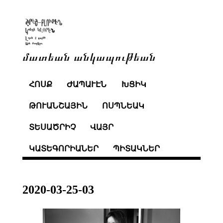
մատեան անկապութեան
ՀՈՍՔ
ԺԱՊԱՒԷՆ
ԽՑԻԿ
ԹՈՒԱՆՇԱՅԻՆ
ՈՍՊՆԵԱԿ
ՏԵՍԱԾՐԻՉ
ՎԱՅՐ
ԿԱՏԵԳՈՐԻԱՆԵՐ
ՊԻՏԱԿՆԵՐ
2020-03-25-03