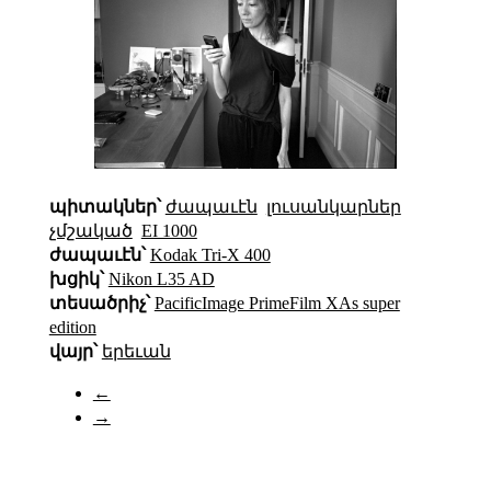
պիտակներ՝
ժապաւէն
լուսանկարներ
չմշակած
EI 1000
ժապաւէն՝
Kodak Tri-X 400
խցիկ՝
Nikon L35 AD
տեսածրիչ՝
PacificImage PrimeFilm XAs super
edition
վայր՝
երեւան
←
→