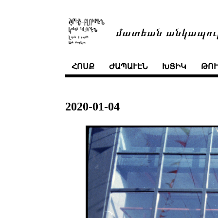
մատեան անկապու
ՀՈՍՔ
ԺԱՊԱՒԷՆ
ԽՑԻԿ
ԹՈ
2020-01-04