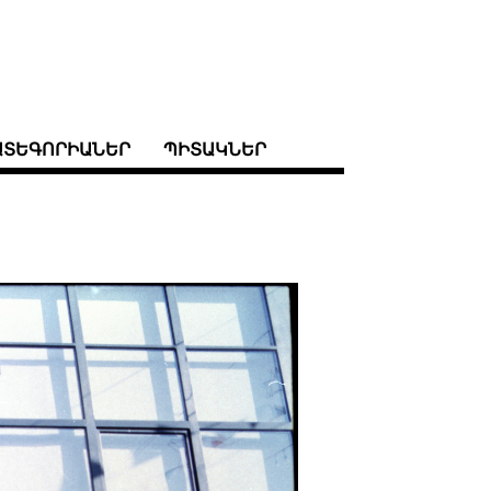
ԱՏԵԳՈՐԻԱՆԵՐ
ՊԻՏԱԿՆԵՐ