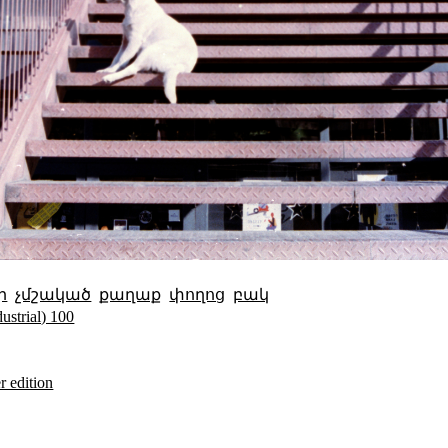
ր
չմշակած
քաղաք
փողոց
բակ
strial) 100
 edition