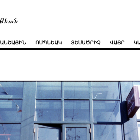
թեան
ՒԱՆՇԱՅԻՆ
ՈՍՊՆԵԱԿ
ՏԵՍԱԾՐԻՉ
ՎԱՅՐ
Կ