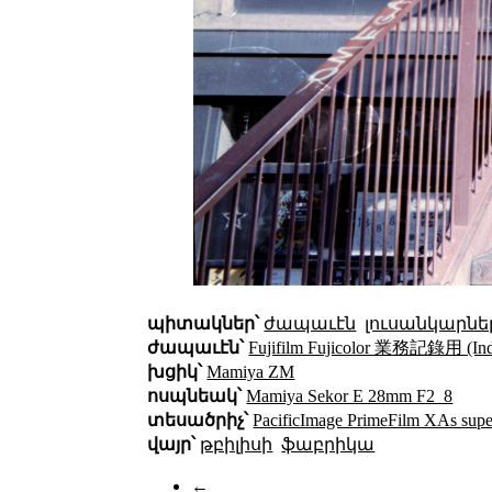
պիտակներ՝
ժապաւէն
լուսանկարնե
ժապաւէն՝
Fujifilm Fujicolor 業務記錄用 (Indu
խցիկ՝
Mamiya ZM
ոսպնեակ՝
Mamiya Sekor E 28mm F2_8
տեսածրիչ՝
PacificImage PrimeFilm XAs super
վայր՝
թբիլիսի
ֆաբրիկա
←