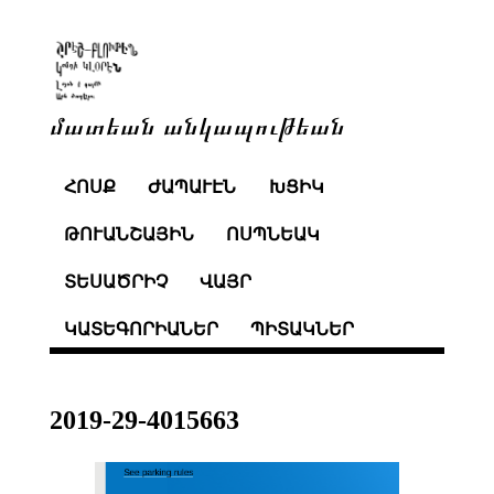
մատեան անկապութեան
ՀՈՍՔ
ԺԱՊԱՒԷՆ
ԽՑԻԿ
ԹՈՒԱՆՇԱՅԻՆ
ՈՍՊՆԵԱԿ
ՏԵՍԱԾՐԻՉ
ՎԱՅՐ
ԿԱՏԵԳՈՐԻԱՆԵՐ
ՊԻՏԱԿՆԵՐ
2019-29-4015663