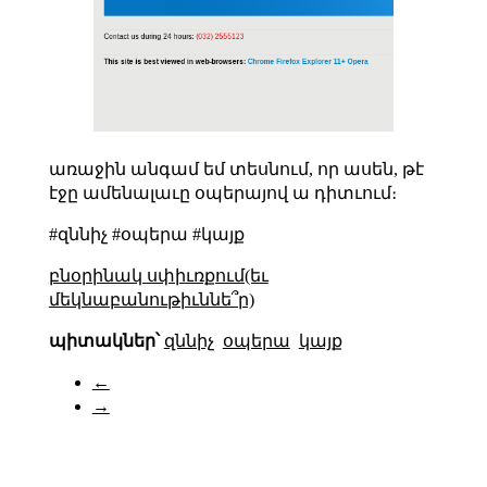
առաջին անգամ եմ տեսնում, որ ասեն, թէ
էջը ամենալաւը օպերայով ա դիտւում։
#զննիչ #օպերա #կայք
բնօրինակ սփիւռքում(եւ
մեկնաբանութիւննե՞ր)
պիտակներ՝
զննիչ
օպերա
կայք
←
→