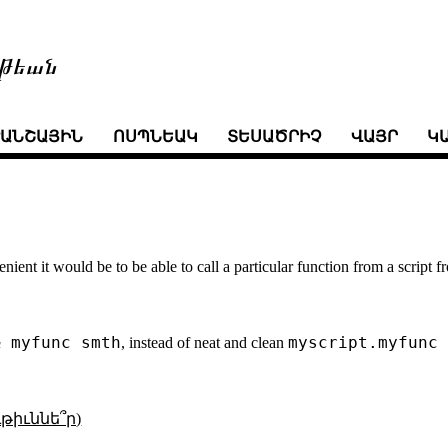
թեան
ՒԱՆՇԱՅԻՆ
ՈՍՊՆԵԱԿ
ՏԵՍԱԾՐԻՉ
ՎԱՅՐ
Կ
nient it would be to be able to call a particular function from a script f
& myfunc smth
myscript.myfunc
, instead of neat and clean
թիւննե՞ր)