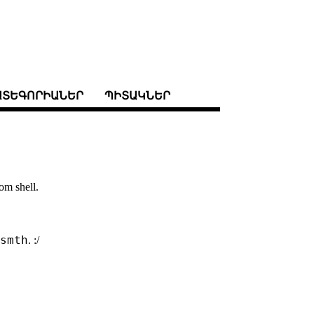
ԱՏԵԳՈՐԻԱՆԵՐ
ՊԻՏԱԿՆԵՐ
rom shell.
 smth
. :/