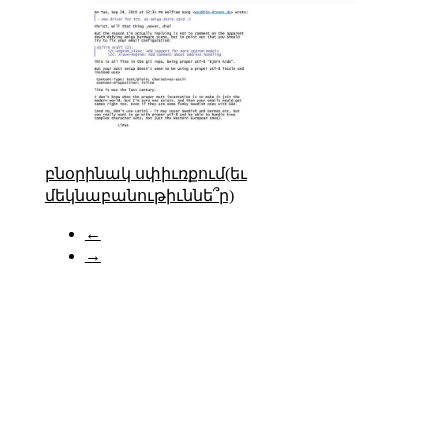
բնօրինակ սփիւռքում(եւ
մեկնաբանութիւննե՞ր)
←
→