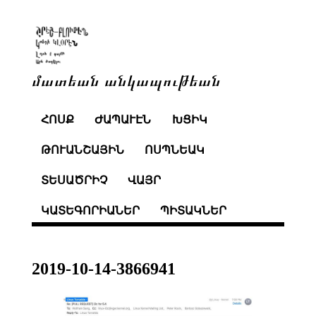
մատեան անկապութեան
ՀՈՍՔ
ԺԱՊԱՒԷՆ
ԽՑԻԿ
ԹՈՒԱՆՇԱՅԻՆ
ՈՍՊՆԵԱԿ
ՏԵՍԱԾՐԻՉ
ՎԱՅՐ
ԿԱՏԵԳՈՐԻԱՆԵՐ
ՊԻՏԱԿՆԵՐ
2019-10-14-3866941