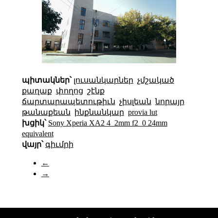
պիտակներ՝
լուսանկարներ
չմշակած
քաղաք
փողոց
շէնք
ճարտարապետութիւն
չիսլեան
նորայր
թանաքեան
ինքնանկար
provia lut
խցիկ՝
Sony Xperia XA2 4_2mm f2_0 24mm
equivalent
վայր՝
գիւմրի
←
→