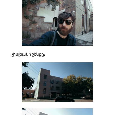
չիսլեանի շէնքը։