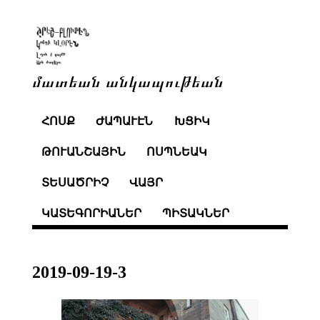
մատեան անկապութեան
ՀՈՍՔ
ԺԱՊԱՒԷՆ
ԽՑԻԿ
ԹՈՒԱՆՇԱՅԻՆ
ՈՍՊՆԵԱԿ
ՏԵՍԱԾՐԻՉ
ՎԱՅՐ
ԿԱՏԵԳՈՐԻԱՆԵՐ
ՊԻՏԱԿՆԵՐ
2019-09-19-3