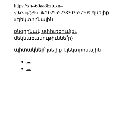
https://xn--69aa8bzb.xn
–
y9a3aq/@lselik/102555238303557709 #լսելիք
#էլեկտրոնային
բնօրինակ սփիւռքում(եւ
մեկնաբանութիւննե՞ր)
պիտակներ՝
լսելիք
էլեկտրոնային
←
→