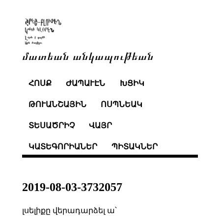
մատեան անկապութեան
ՀՈՍՔ
ԺԱՊԱՒԷՆ
ԽՑԻԿ
ԹՈՒԱՆՇԱՅԻՆ
ՈՍՊՆԵԱԿ
ՏԵՍԱԾՐԻՉ
ՎԱՅՐ
ԿԱՏԵԳՈՐԻԱՆԵՐ
ՊԻՏԱԿՆԵՐ
2019-08-03-3732057
լսելիքը վերադարձել ա՝