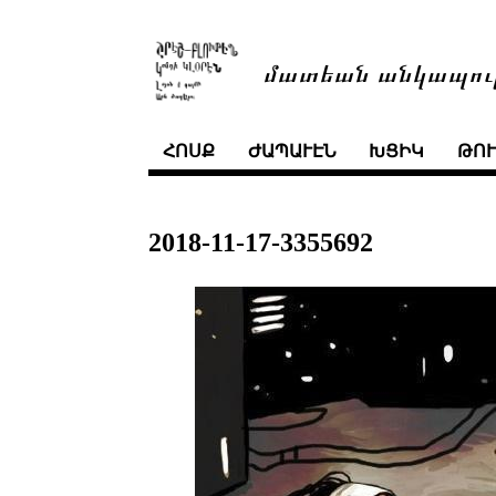
մատեան անկապու
ՀՈՍՔ
ԺԱՊԱՒԷՆ
ԽՑԻԿ
ԹՈ
2018-11-17-3355692