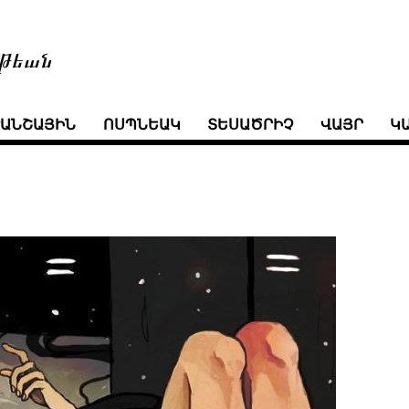
թեան
ՒԱՆՇԱՅԻՆ
ՈՍՊՆԵԱԿ
ՏԵՍԱԾՐԻՉ
ՎԱՅՐ
Կ