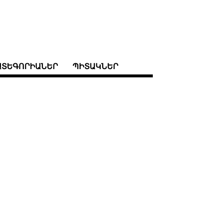
ԱՏԵԳՈՐԻԱՆԵՐ
ՊԻՏԱԿՆԵՐ