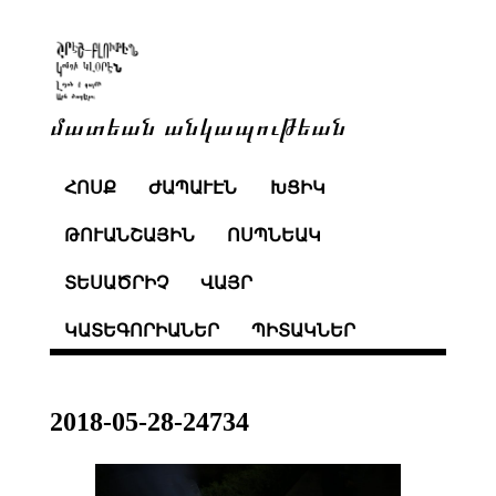
մատեան անկապութեան
ՀՈՍՔ
ԺԱՊԱՒԷՆ
ԽՑԻԿ
ԹՈՒԱՆՇԱՅԻՆ
ՈՍՊՆԵԱԿ
ՏԵՍԱԾՐԻՉ
ՎԱՅՐ
ԿԱՏԵԳՈՐԻԱՆԵՐ
ՊԻՏԱԿՆԵՐ
2018-05-28-24734