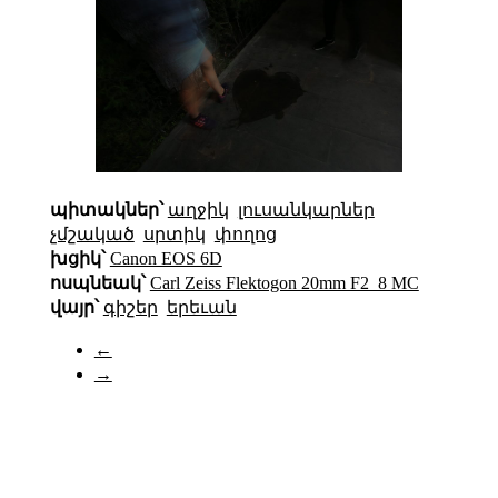
պիտակներ՝
աղջիկ
լուսանկարներ
չմշակած
սրտիկ
փողոց
խցիկ՝
Canon EOS 6D
ոսպնեակ՝
Carl Zeiss Flektogon 20mm F2_8 MC
վայր՝
գիշեր
երեւան
←
→