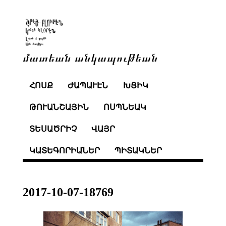
մատեան անկապութեան
ՀՈՍՔ
ԺԱՊԱՒԷՆ
ԽՑԻԿ
ԹՈՒԱՆՇԱՅԻՆ
ՈՍՊՆԵԱԿ
ՏԵՍԱԾՐԻՉ
ՎԱՅՐ
ԿԱՏԵԳՈՐԻԱՆԵՐ
ՊԻՏԱԿՆԵՐ
2017-10-07-18769