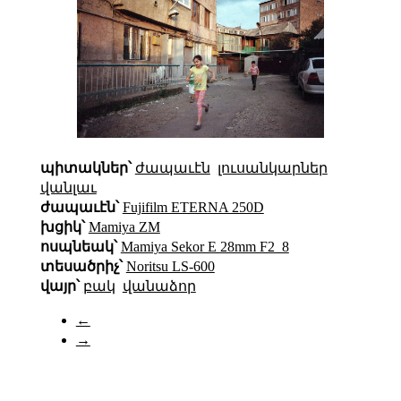
պիտակներ՝
ժապաւէն
լուսանկարներ
վանլաւ
ժապաւէն՝
Fujifilm ETERNA 250D
խցիկ՝
Mamiya ZM
ոսպնեակ՝
Mamiya Sekor E 28mm F2_8
տեսածրիչ՝
Noritsu LS-600
վայր՝
բակ
վանաձոր
←
→