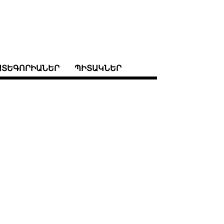
ԱՏԵԳՈՐԻԱՆԵՐ
ՊԻՏԱԿՆԵՐ