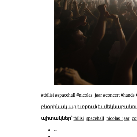
#tbilisi #spacehall #nicolas_jaar #concert #hand
բնօրինակ սփիւռքում(եւ մեկնաբանու
պիտակներ՝
tbilisi
spacehall
nicolas_jaar
co
←
→