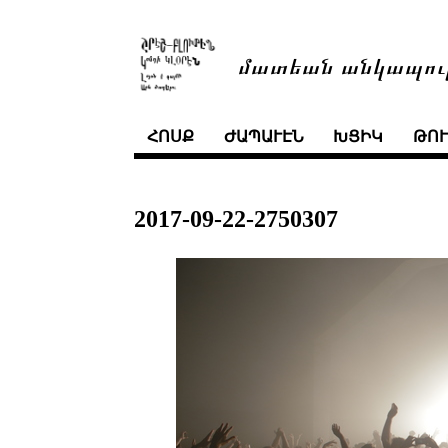
մատեան անկապու
ՀՈՍՔ
ԺԱՊԱՒԷՆ
ԽՑԻԿ
ԹՈ
2017-09-22-2750307