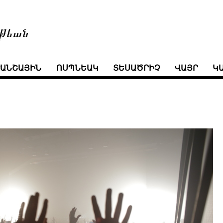
թեան
ՒԱՆՇԱՅԻՆ
ՈՍՊՆԵԱԿ
ՏԵՍԱԾՐԻՉ
ՎԱՅՐ
Կ