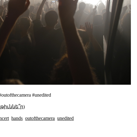
s #outofthecamera #unedited
թիւննե՞ր)
ncert
hands
outofthecamera
unedited