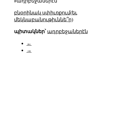
#ադրբեջաներէն
բնօրինակ սփիւռքում(եւ
մեկնաբանութիւննե՞ր)
պիտակներ՝
ադրբեջաներէն
←
→