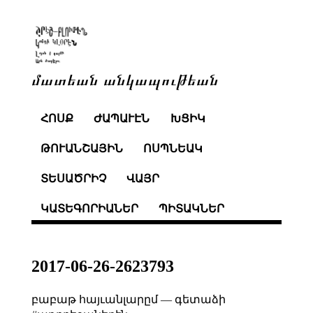
մատեան անկապութեան
ՀՈՍՔ
ԺԱՊԱՒԷՆ
ԽՑԻԿ
ԹՈՒԱՆՇԱՅԻՆ
ՈՍՊՆԵԱԿ
ՏԵՍԱԾՐԻՉ
ՎԱՅՐ
ԿԱՏԵԳՈՐԻԱՆԵՐ
ՊԻՏԱԿՆԵՐ
2017-06-26-2623793
բաբաթ հայւանլարըմ — գետաձի