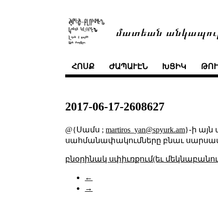
մատեան անկապու
ՀՈՍՔ
ԺԱՊԱՒԷՆ
ԽՑԻԿ
ԹՈ
2017-06-17-2608627
@{Սամս ;
martiros_yan@spyurk.am
}֊ի այ
սահմանափակումները բնաւ սարսափելի
բնօրինակ սփիւռքում(եւ մեկնաբանու
←
→