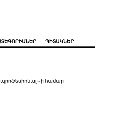
ԱՏԵԳՈՐԻԱՆԵՐ
ՊԻՏԱԿՆԵՐ
ր «պրոֆեսիոնալ»֊ի համար