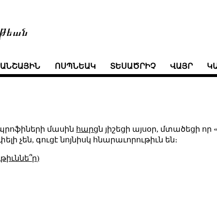
թեան
ՒԱՆՇԱՅԻՆ
ՈՍՊՆԵԱԿ
ՏԵՍԱԾՐԻՉ
ՎԱՅՐ
Կ
ն պրոֆիների մասին
հարց
ն յիշեցի այսօր, մտածեցի ո
 չեն, գուցէ նոյնիսկ հնարաւորութիւն են։
թիւննե՞ր)