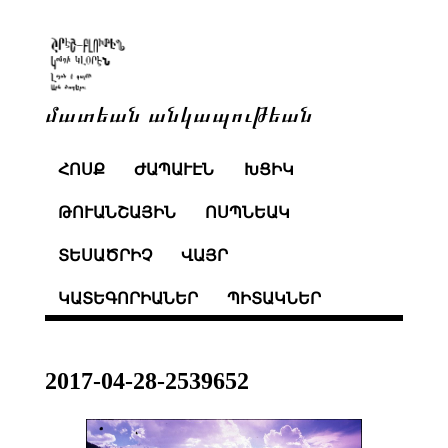
մատեան անկապութեան
ՀՈՍՔ
ԺԱՊԱՒԷՆ
ԽՑԻԿ
ԹՈՒԱՆՇԱՅԻՆ
ՈՍՊՆԵԱԿ
ՏԵՍԱԾՐԻՉ
ՎԱՅՐ
ԿԱՏԵԳՈՐԻԱՆԵՐ
ՊԻՏԱԿՆԵՐ
2017-04-28-2539652