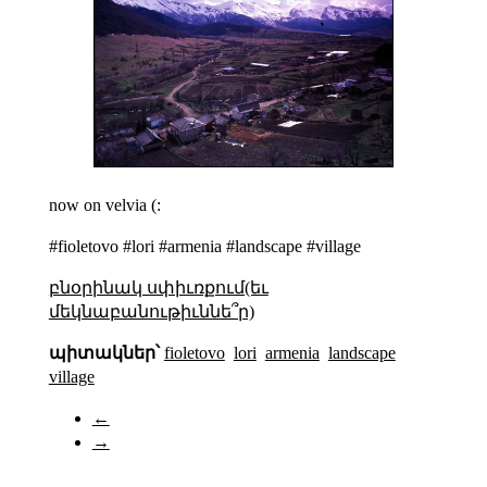
now on velvia (:
#fioletovo #lori #armenia #landscape #village
բնօրինակ սփիւռքում(եւ
մեկնաբանութիւննե՞ր)
պիտակներ՝
fioletovo
lori
armenia
landscape
village
←
→