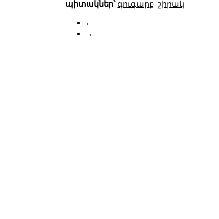
պիտակներ՝
գուգարք
շիրակ
←
→