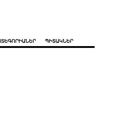
ԱՏԵԳՈՐԻԱՆԵՐ
ՊԻՏԱԿՆԵՐ