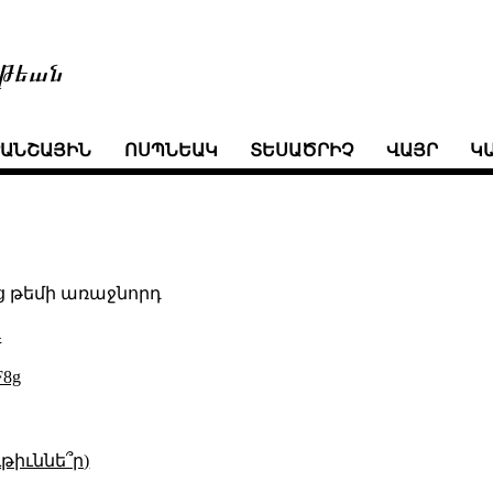
թեան
ՒԱՆՇԱՅԻՆ
ՈՍՊՆԵԱԿ
ՏԵՍԱԾՐԻՉ
ՎԱՅՐ
Կ
ց թեմի առաջնորդ
4
F8g
թիւննե՞ր)