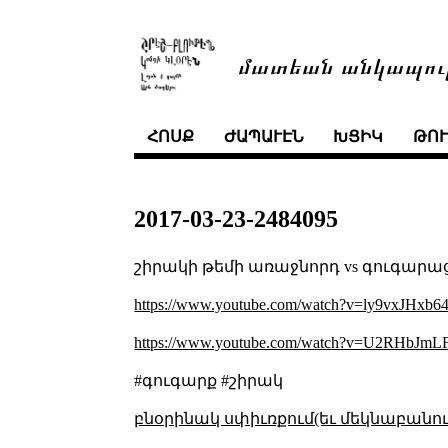
մատեան անկապու
ՀՈՍՔ
ԺԱՊԱՒԷՆ
ԽՑԻԿ
ԹՈ
2017-03-23-2484095
շիրակի թեմի առաջնորդ vs գուգարա
https://www.youtube.com/watch?v=ly9vxJHxb6
https://www.youtube.com/watch?v=U2RHbJmL
#գուգարք #շիրակ
բնօրինակ սփիւռքում(եւ մեկնաբանու