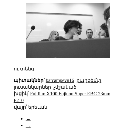
ու տենց
պիտակներ՝
barcampevn16
բարքեմփ
լուսանկարներ
չմշակած
խցիկ՝
Fujifilm X100 Fujinon Super EBC 23mm
F2_0
վայր՝
երեւան
←
→