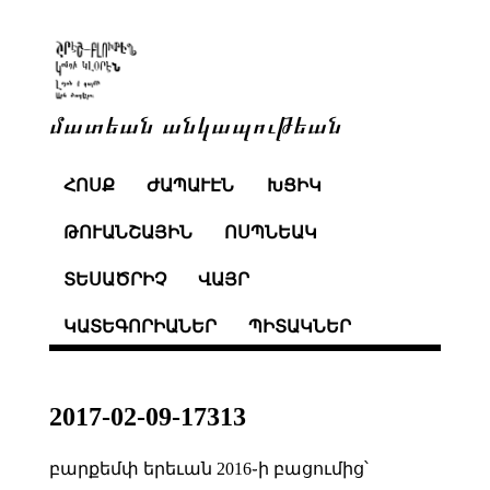
մատեան անկապութեան
ՀՈՍՔ
ԺԱՊԱՒԷՆ
ԽՑԻԿ
ԹՈՒԱՆՇԱՅԻՆ
ՈՍՊՆԵԱԿ
ՏԵՍԱԾՐԻՉ
ՎԱՅՐ
ԿԱՏԵԳՈՐԻԱՆԵՐ
ՊԻՏԱԿՆԵՐ
2017-02-09-17313
բարքեմփ երեւան 2016֊ի բացումից՝