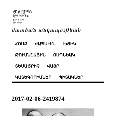
մատեան անկապութեան
ՀՈՍՔ
ԺԱՊԱՒԷՆ
ԽՑԻԿ
ԹՈՒԱՆՇԱՅԻՆ
ՈՍՊՆԵԱԿ
ՏԵՍԱԾՐԻՉ
ՎԱՅՐ
ԿԱՏԵԳՈՐԻԱՆԵՐ
ՊԻՏԱԿՆԵՐ
2017-02-06-2419874