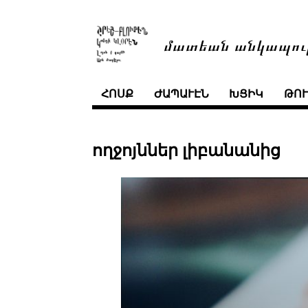
մատեան անկապու
ՀՈՍՔ
ԺԱՊԱՒԷՆ
ԽՑԻԿ
ԹՈ
ողջոյններ լիբանանից