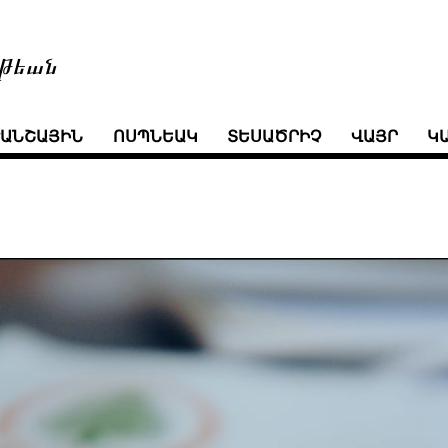
թեան
ՒԱՆՇԱՅԻՆ
ՈՍՊՆԵԱԿ
ՏԵՍԱԾՐԻՉ
ՎԱՅՐ
Կ