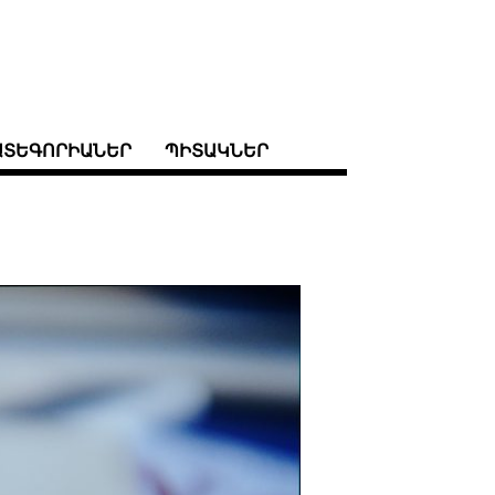
ԱՏԵԳՈՐԻԱՆԵՐ
ՊԻՏԱԿՆԵՐ