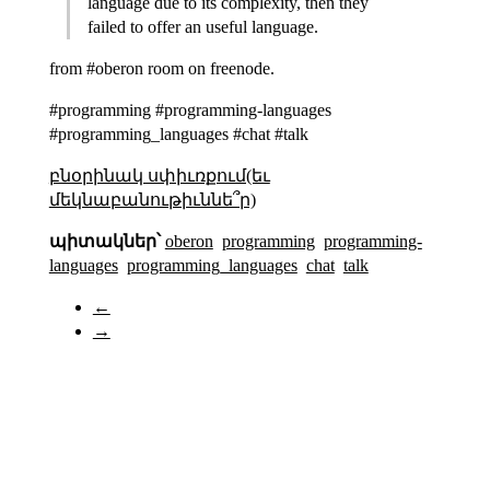
language due to its complexity, then they
failed to offer an useful language.
from #oberon room on freenode.
#programming #programming-languages
#programming_languages #chat #talk
բնօրինակ սփիւռքում(եւ
մեկնաբանութիւննե՞ր)
պիտակներ՝
oberon
programming
programming-
languages
programming_languages
chat
talk
←
→