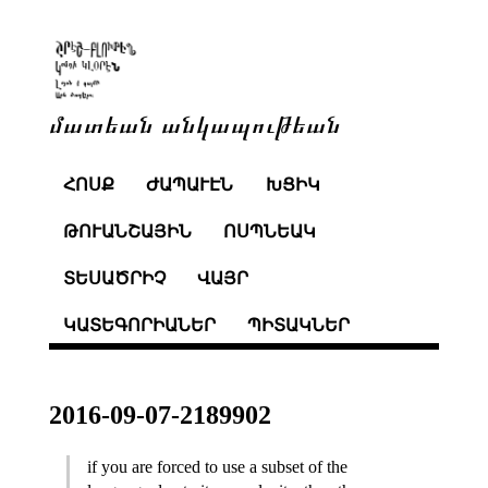
մատեան անկապութեան
ՀՈՍՔ
ԺԱՊԱՒԷՆ
ԽՑԻԿ
ԹՈՒԱՆՇԱՅԻՆ
ՈՍՊՆԵԱԿ
ՏԵՍԱԾՐԻՉ
ՎԱՅՐ
ԿԱՏԵԳՈՐԻԱՆԵՐ
ՊԻՏԱԿՆԵՐ
2016-09-07-2189902
if you are forced to use a subset of the